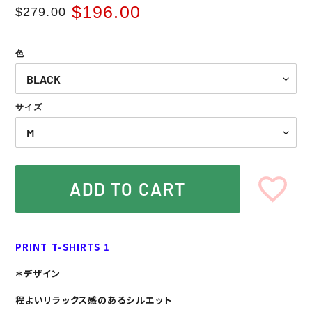
$196.00
$279.00
Regular
Sale
price
price
色
サイズ
ADD TO CART
Adding
product
PRINT T-SHIRTS 1
to
your
＊デザイン
cart
程よいリラックス感のあるシルエット