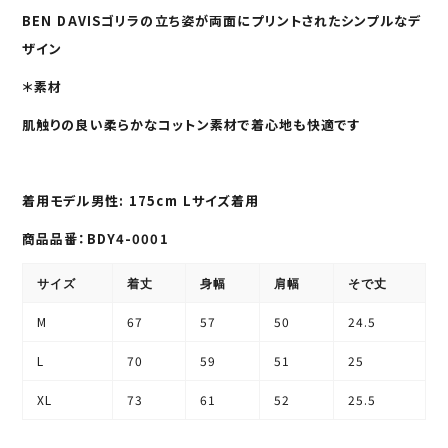
BEN DAVISゴリラの立ち姿が両面にプリントされたシンプルなデ
ザイン
＊素材
肌触りの良い柔らかなコットン素材で着心地も快適です
着用モデル男性: 175cm Lサイズ着用
商品品番：BDY4-0001
サイズ
着丈
身幅
肩幅
そで丈
M
67
57
50
24.5
L
70
59
51
25
XL
73
61
52
25.5