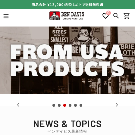
コ
商品合計 ¥12,000（税込）以上で送料無料🚚
ン
0
テ
検索
カー
ン
ツ
に
ス
キ
ッ
プ
GORILLA CUT PANTS
26SS APPAREL
す
る
COLLECTION
圧倒的シルエットで魅せるワイドパンツ
NEWS & TOPICS
ベンデイビス最新情報