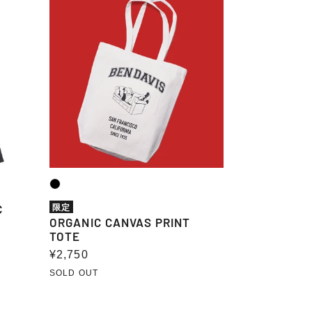
ORGANIC
CANVAS
PRINT
TOTE
C
限定
ORGANIC CANVAS PRINT
TOTE
通
¥2,750
常
SOLD OUT
価
格