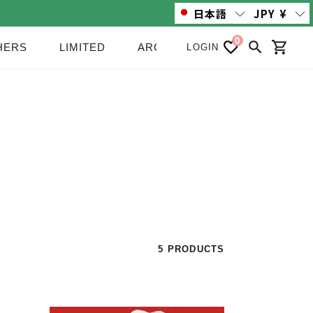
日本語
JPY
¥
0
HERS
LIMITED
ARCHIVE/SALE
NEWS
LOGIN
検索
カート
5 PRODUCTS