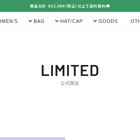
商品合計 ¥12,000（税込）以上で送料無料🚚
MEN'S
BAG
HAT/CAP
GOODS
OT
コ
LIMITED
レ
公式限定
ク
シ