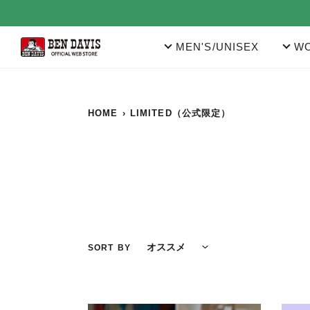
コ
ン
テ
MEN'S/UNISEX
WO
ン
ツ
に
ス
キ
HOME
›
LIMITED（公式限定）
ッ
プ
す
る
SORT BY