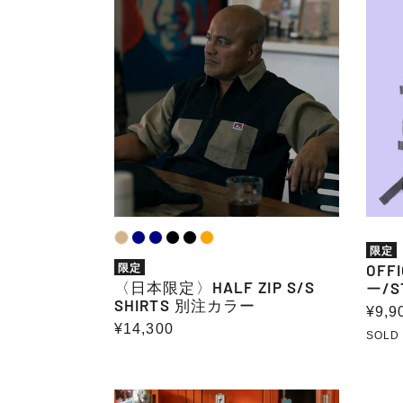
〈日
OFFI
本
WEB
限
限
定〉
定
HALF
カ
ZIP
ラ
S/S
ー/ST
SHIRTS
DAYP
別
31L
注
カ
ラ
ー
限定
限定
OFF
〈日本限定〉HALF ZIP S/S
ー/S
SHIRTS 別注カラー
通
¥9,9
通
¥14,300
常
SOLD
常
価
価
格
格
OFFICIAL