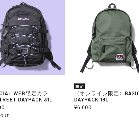
ョ
CIAL
〈オ
ン
ラ
ン
イ
ン
限
:
REET
定〉
ACK
BASIC
DAYPACK
16L
限定
ICIAL WEB限定カラ
〈オンライン限定〉BASI
TREET DAYPACK 31L
DAYPACK 16L
00
通
¥6,600
常
 OUT
価
格