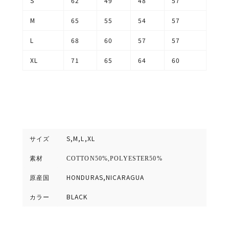
S
62
49
48
57
M
65
55
54
57
L
68
60
57
57
XL
71
65
64
60
S,M,L,XL
サイズ
素材
COTTON50%,POLYESTER50%
HONDURAS,NICARAGUA
原産国
BLACK
カラー