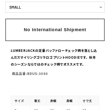
Adding
product
No International Shipment
to
your
cart
LUMBERJACKの定番バッファローチェック柄を落とし込
んだスマイリングゴリラロゴプリントHOODIEです。 秋冬
のシーズンならではのチェック柄でオススメです。
商品品番:BDUS-3090
サイズ
着丈
身幅
肩幅
そで丈