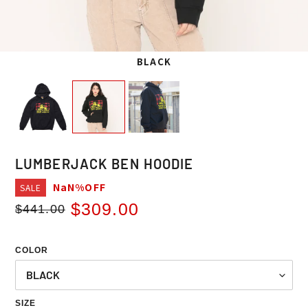
BLACK
LUMBERJACK BEN HOODIE
NaN%OFF
SALE
$309.00
$441.00
Regular
Sale
price
price
COLOR
SIZE