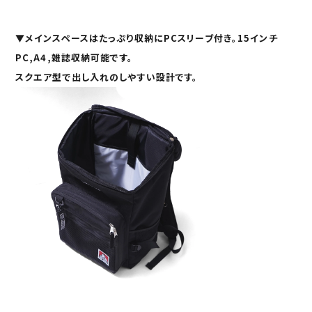
▼
メインスペース
はたっぷり収納に
PCスリーブ
付き。
15インチ
PC,A4,雑誌
収納可能です。
スクエア型で出し入れのしやすい設計です。