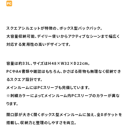
cart
スクエアシルエットが特徴の、
ボックス型バックパック
。
大容量収納可能、デイリー使いからアクティブなシーンまで幅広く
対応する実用性の高いデザインです。
容量は約33L、サイズはH48×W32×D22cm。
PCやA4書類や雑誌
はもちろん、かさばる荷物も無理なく収納でき
るスクエア設計です。
メインルームにはPCスリーブも完備しています。
※刺繍カラーによってメインルーム内PCスリーブのカラーが異な
ります。
開口部が大きく開くボックス型メインルームに加え、
全8ポケット
を
搭載し、収納力と整理のしやすさを両立。