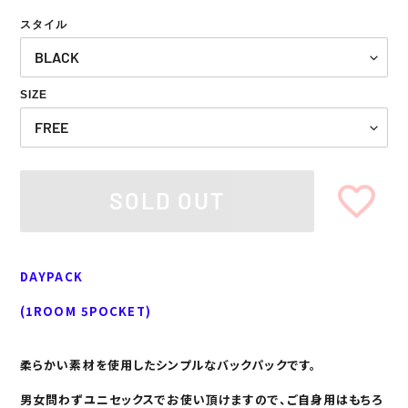
スタイル
SIZE
SOLD OUT
Adding
product
DAYPACK
to
your
(1ROOM 5POCKET)
cart
柔らかい素材を使用したシンプルなバックパックです。
男女問わずユニセックスでお使い頂けますので、ご自身用はもちろ