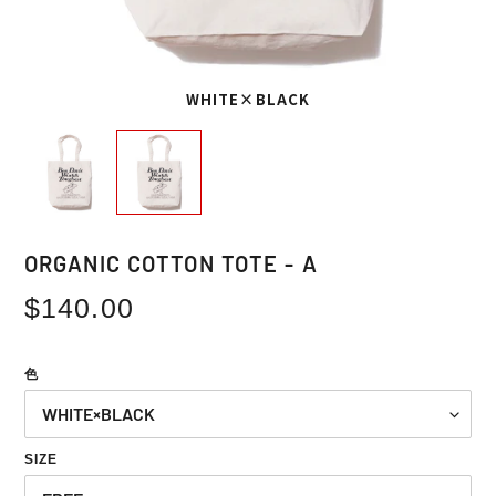
WHITE×BLACK
ORGANIC COTTON TOTE - A
Regular
$140.00
price
色
SIZE