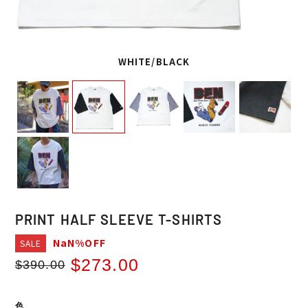
WHITE/BLACK
PRINT HALF SLEEVE T-SHIRTS
NaN%OFF
SALE
$273.00
$390.00
Regular
Sale
price
price
色