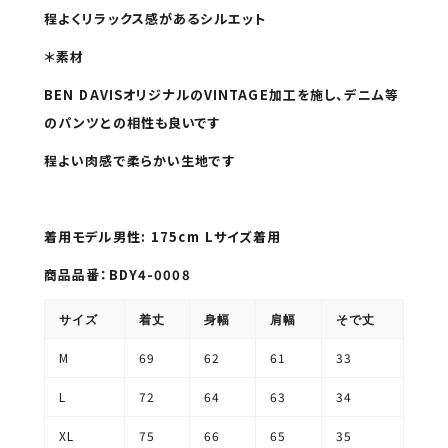
程よくリラックス感があるシルエット
＊素材
BEN DAVIS
オリジナルの
VINTAGE
加工を施し、デニム等
のパンツとの相性も良いです
程よい肉感で柔らかい生地です
着用モデル男性: 175cm Lサイズ着用
商品品番：BDY4-0008
サイズ
着丈
身幅
肩幅
そで丈
M
69
62
61
33
L
72
64
63
34
XL
75
66
65
35