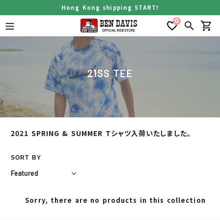
Skip
Hong Kong shipping START!
to
0
content
Search
Car
C
21SS TEE
o
l
l
e
c
2021 SPRING & SUMMER Tシャツ入荷いたしました。
t
i
SORT BY
o
n
:
Sorry, there are no products in this collection