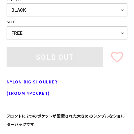
SIZE
SOLD OUT
Adding
product
NYLON BIG SHOULDER
to
your
(1ROOM 4POCKET)
cart
フロントに2つのポケットが配置された大きめのシンプルなショル
ダーバックです。