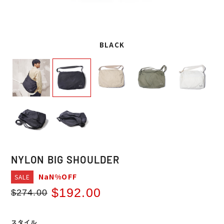
BLACK
NYLON BIG SHOULDER
NaN%OFF
SALE
$192.00
$274.00
Regular
Sale
price
price
スタイル