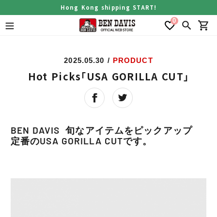
Skip
Hong Kong shipping START!
to
0
content
Search
Car
2025.05.30
/
PRODUCT
Hot Picks「USA GORILLA CUT」
BEN DAVIS 旬なアイテムをピックアップ
定番のUSA GORILLA CUTです。