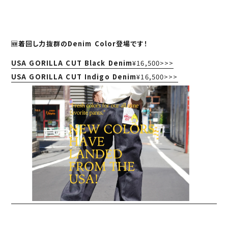
🆕着回し力抜群の
Denim Color
登場です！
USA GORILLA CUT Black Denim
¥16,500>>>
USA GORILLA CUT Indigo Denim
¥16,500>>>