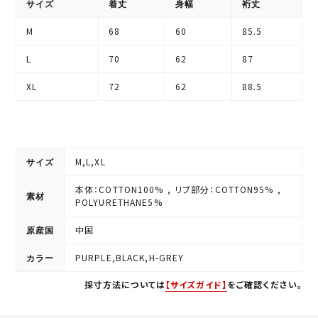
サイズ
着丈
身幅
裄丈
M
68
60
85.5
L
70
62
87
XL
72
62
88.5
M,L,XL
サイズ
本体：COTTON100% , リブ部分：COTTON95% ,
素材
POLYURETHANE5%
中国
原産国
PURPLE,BLACK,H-GREY
カラー
採寸方法については
【サイズガイド】
をご確認ください。