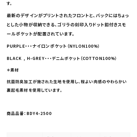
を
す。
追
加
最新のデザインがプリントされたフロントと、バックにはちょっ
す
る
とした小物が収納できる、ゴリラの刻印入りドット釦付きスモ
ールポケットが配置されています。
PURPLE・・・ナイロンポケット（
NYLON100%）
（COTTON
BLACK , H-GREY・・・デニムポケット
100%）
＊素材
抗菌防臭加工が施された生地を使用し、
程よい肉感のやわらかい
裏起毛素材を使用しています。
商品品番：BDY4-2500