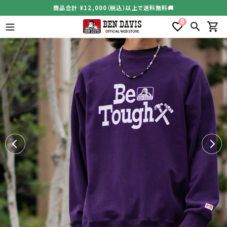
コ
商品合計 ¥12,000（税込）以上で送料無料🚚
ン
0
テ
検索
カー
ン
ツ
に
ス
キ
ッ
プ
す
る