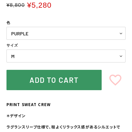
¥5,280
¥8,800
通
販
常
売
価
価
色
格
格
サイズ
ADD TO CART
カ
ー
PRINT SWEAT CREW
ト
に
＊デザイン
商
品
ラグランスリーブ仕様で、程よくリラックス感があるシルエットで