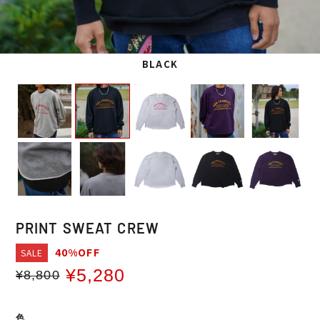
BLACK
PRINT SWEAT CREW
40%OFF
SALE
¥5,280
¥8,800
通
販
常
売
価
価
色