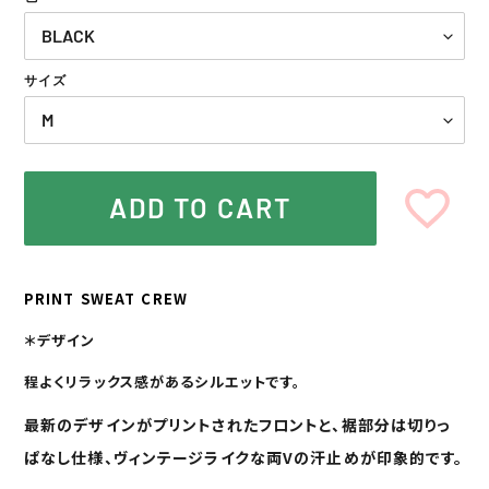
格
格
サイズ
ADD TO CART
カ
ー
PRINT SWEAT CREW
ト
に
＊デザイン
商
品
程よくリラックス感があるシルエットです。
を
追
最新のデザインがプリントされたフロントと、裾部分は切りっ
加
ぱなし仕様、ヴィンテージライクな両Vの汗止めが印象的です。
す
る