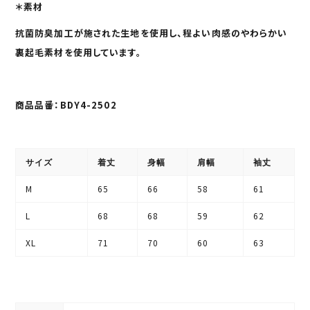
＊素材
抗菌防臭加工が施された生地を使用し、
程よい肉感のやわらかい
裏起毛素材を使用しています。
商品品番：BDY4-2502
サイズ
着丈
身幅
肩幅
袖丈
M
65
66
58
61
L
68
68
59
62
XL
71
70
60
63