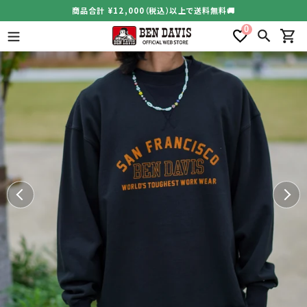
コ
商品合計 ¥12,000（税込）以上で送料無料🚚
ン
0
テ
検索
カー
ン
ツ
に
ス
キ
ッ
プ
す
る