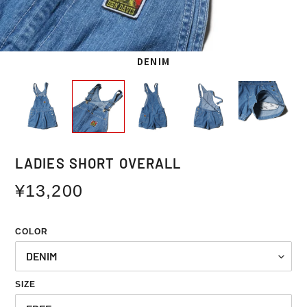
DENIM
LADIES SHORT OVERALL
通
¥13,200
常
価
COLOR
格
SIZE