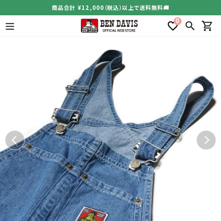
コ
商品合計 ¥12,000（税込）以上で送料無料🚚
ン
0
テ
検索
カー
ン
ツ
に
ス
キ
ッ
プ
す
る