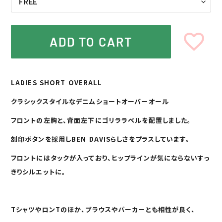
ADD TO CART
カ
ー
LADIES SHORT OVERALL
ト
に
クラシックスタイルなデニムショートオーバーオール
商
品
フロントの左胸と、背面左下にゴリララベルを配置しました。
を
追
刻印ボタンを採用しBEN DAVISらしさをプラスしています。
加
す
フロントにはタックが入っており、ヒップラインが気にならないすっ
る
きりシルエットに。
TシャツやロンTのほか、ブラウスやパーカーとも相性が良く、