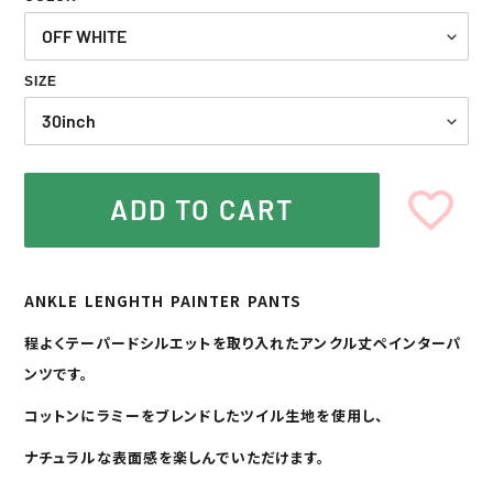
格
格
SIZE
ADD TO CART
カ
ー
ANKLE LENGHTH PAINTER PANTS
ト
に
程よくテーパードシルエットを取り入れたアンクル丈ペインターパ
商
ンツです。
品
を
コットンにラミーをブレンドしたツイル生地を使用し、
追
加
ナチュラルな表面感を楽しんでいただけます。
す
る