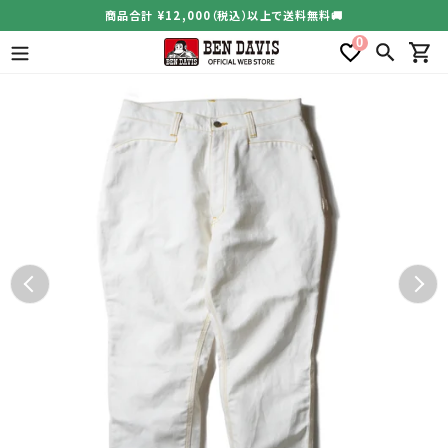
コ
商品合計 ¥12,000（税込）以上で送料無料🚚
ン
0
テ
検索
カー
ン
ツ
に
ス
キ
ッ
プ
す
る