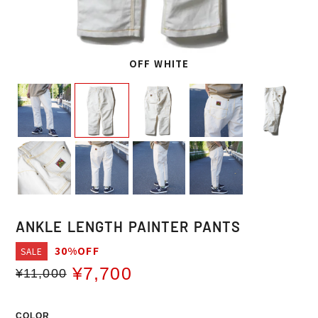
OFF WHITE
ANKLE LENGTH PAINTER PANTS
30%OFF
SALE
¥7,700
¥11,000
通
販
常
売
価
価
COLOR