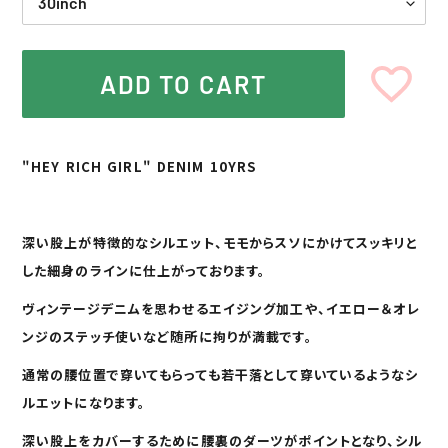
ADD TO CART
カ
ー
"HEY RICH GIRL" DENIM 10YRS
ト
に
商
品
深い股上が特徴的なシルエット、モモからスソにかけてスッキリと
を
した細身のラインに仕上がっております。
追
加
ヴィンテージデニムを思わせるエイジング加工や、イエロー＆オレ
す
る
ンジのステッチ使いなど随所に拘りが満載です。
通常の腰位置で穿いてもらっても若干落として穿いているようなシ
ルエットになります。
深い股上をカバーするために腰裏のダーツがポイントとなり、シル