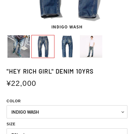
INDIGO WASH
"HEY RICH GIRL" DENIM 10YRS
通
¥22,000
常
価
COLOR
格
SIZE