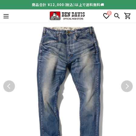
コ
商品合計 ¥12,000（税込）以上で送料無料🚚
ン
0
テ
検索
カー
ン
ツ
に
ス
キ
ッ
プ
す
る