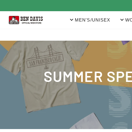
コ
ン
テ
MEN'S/UNISEX
WO
ン
ツ
に
ス
キ
HOME
›
SUMMER SPECIALCAMPAIGN！ 2BU
ッ
プ
す
コ
SUMMER SP
る
レ
ク
シ