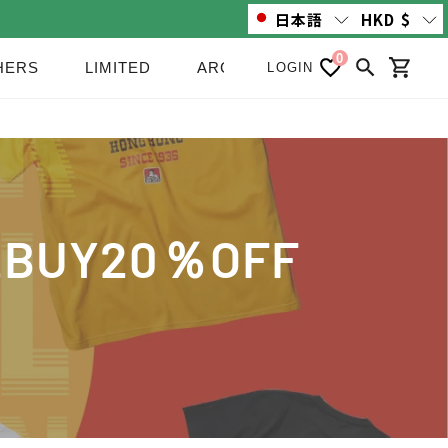
日本語
HKD
$
0
HERS
LIMITED
ARCHIVE/SALE
NEWS
LOGIN
検索
カート
2BUY20％OFF