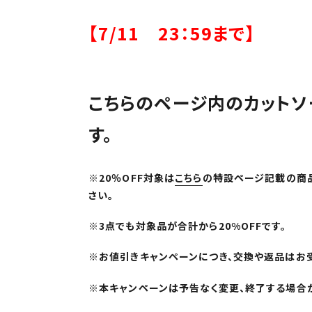
ョ
【7/11 23：59まで】
ン
こちらのページ内のカットソ
:
す。
※20％OFF対象は
こちら
の特設ページ記載の商
さい。
※3点でも対象品が合計から20%OFFです。
※お値引きキャンペーンにつき、交換や返品はお受
※本キャンペーンは予告なく変更、終了する場合が