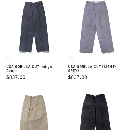
USA
USA
GORILLA
GORILLA
CUT
CUT
Indigo
(LIGHT-
Denim
GREY)
USA GORILLA CUT Indigo
USA GORILLA CUT (LIGHT-
Denim
GREY)
通
$837.00
通
$837.00
常
常
価
価
USA
USA
格
格
GORILLA
GORILLA
CUT
CUT
(KHAKI)
(BLACK)