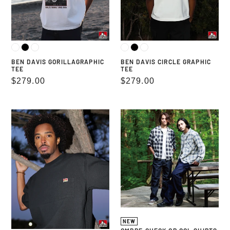
BEN DAVIS GORILLAGRAPHIC
BEN DAVIS CIRCLE GRAPHIC
TEE
TEE
通
$279.00
通
$279.00
常
常
価
価
BEN
OMBRE
格
格
DAVIS
CHECK
POCKET
OP
TEE
COL
SHIRTS
NEW