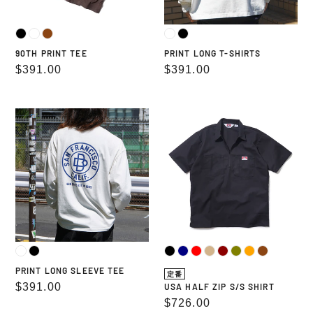
90TH PRINT TEE
PRINT LONG T-SHIRTS
通
$391.00
通
$391.00
常
常
価
価
PRINT
USA
格
格
LONG
HALF
SLEEVE
ZIP
TEE
S/S
SHIRT
PRINT LONG SLEEVE TEE
定番
通
$391.00
USA HALF ZIP S/S SHIRT
通
$726.00
常