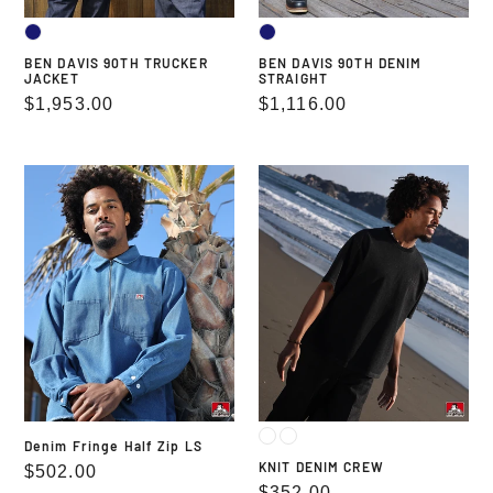
BEN DAVIS 90TH TRUCKER
BEN DAVIS 90TH DENIM
JACKET
STRAIGHT
通
$1,953.00
通
$1,116.00
常
常
価
価
Denim
KNIT
格
格
Fringe
DENIM
Half
CREW
Zip
LS
Denim Fringe Half Zip LS
KNIT DENIM CREW
通
$502.00
通
$352.00