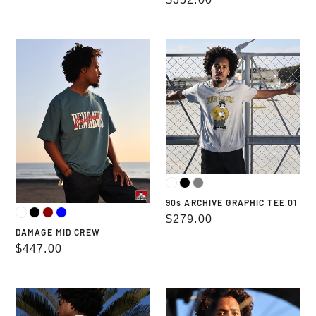
常
常
価
価
格
DAMAGE
90s
格
MID
ARCHIVE
CREW
GRAPHIC
TEE
01
90s ARCHIVE GRAPHIC TEE 01
通
$279.00
DAMAGE MID CREW
常
通
$447.00
価
常
格
価
90s
DENIM
格
ARCHIVE
Half