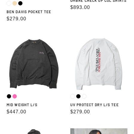
OMBRE CHECK OP COL SHIRTS
通
$893.00
BEN DAVIS POCKET TEE
常
通
$279.00
価
常
格
価
MID
UV
格
WEIGHT
PROTECT
L/S
DRY
L/S
TEE
MID WEIGHT L/S
UV PROTECT DRY L/S TEE
通
$447.00
通
$279.00
常
常
価
価
MID
90TH
格
格