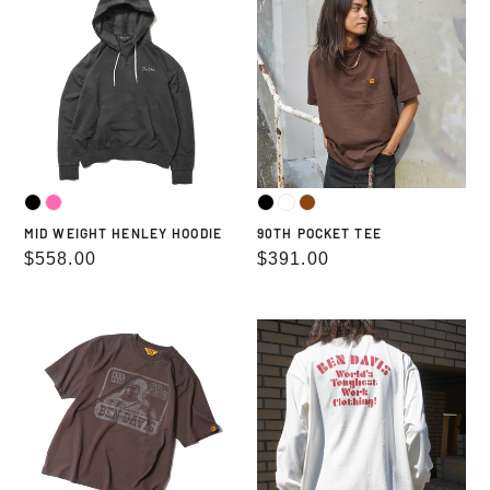
WEIGHT
POCKET
HENLEY
TEE
HOODIE
MID WEIGHT HENLEY HOODIE
90TH POCKET TEE
通
$558.00
通
$391.00
常
常
価
価
90TH
PRINT
格
格
PRINT
LONG
TEE
T-
SHIRTS