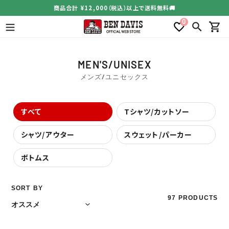
コ
商品合計 ¥12,000（税込）以上で送料無料🚚
ン
0
テ
検索
カー
ン
ツ
に
コ
MEN'S/UNISEX
ス
レ
メンズ/ユニセックス
キ
ク
ッ
シ
プ
すべて
Tシャツ/カットソー
す
ョ
る
ン
シャツ/アウター
スウェット/パーカー
:
ボトムス
SORT BY
97 PRODUCTS