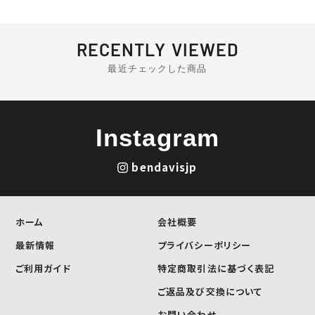
前
次
の
の
ペ
ペ
ー
ー
RECENTLY VIEWED
ジ
ジ
最近チェックした商品
Instagram
bendavisjp
ホーム
会社概要
最新情報
プライバシーポリシー
ご利用ガイド
特定商取引法に基づく表記
ご返品及び交換について
お問い合わせ