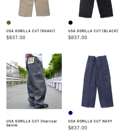
USA GORILLA CUT (KHAKI)
USA GORILLA CUT (BLACK)
通
$837.00
通
$837.00
常
常
価
価
USA
USA
格
格
GORILLA
GORILLA
CUT
CUT
Charcoal
NAVY
Denim
USA GORILLA CUT Charcoal
USA GORILLA CUT NAVY
Denim
通
$837.00