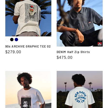
GRAPHIC
Zip
TEE
Shirts
02
90s ARCHIVE GRAPHIC TEE 02
通
$279.00
DENIM Half Zip Shirts
通
$475.00
常
常
価
価
格
BEN
BEN
格
DAVIS
DAVIS
GORILLAGRAPHIC
CIRCLE
TEE
GRAPHIC
TEE