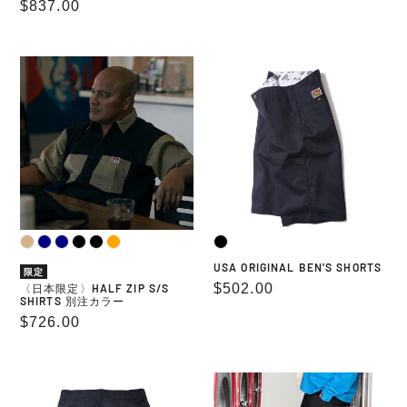
通
$837.00
常
常
価
価
格
〈日
USA
格
本
ORIGINAL
限
BEN'S
定〉
SHORTS
HALF
ZIP
S/S
SHIRTS
別
注
カ
USA ORIGINAL BEN'S SHORTS
ラ
限定
通
$502.00
〈日本限定〉HALF ZIP S/S
ー
SHIRTS 別注カラー
常
通
$726.00
価
常
格
価
PAINTER
EASY
格
SHORTS
SHORTS