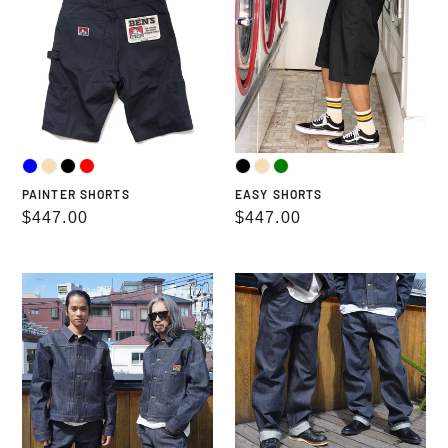
PAINTER SHORTS
EASY SHORTS
通
$447.00
通
$447.00
常
常
価
価
BEN
BEN
格
格
DAVIS
DAVIS
90TH
90TH
TRUCKER
DENIM
JACKET
STRAIGHT