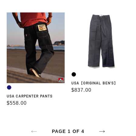
常
価
価
格
USA
USA【ORIGINAL
格
CARPENTER
BEN'S】
PANTS
USA【ORIGINAL BEN'S】
通
$837.00
USA CARPENTER PANTS
常
通
$558.00
価
常
格
価
格
PAGE 1 OF 4