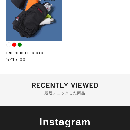
BAG
ONE SHOULDER BAG
通
$217.00
常
価
格
RECENTLY VIEWED
最近チェックした商品
Instagram