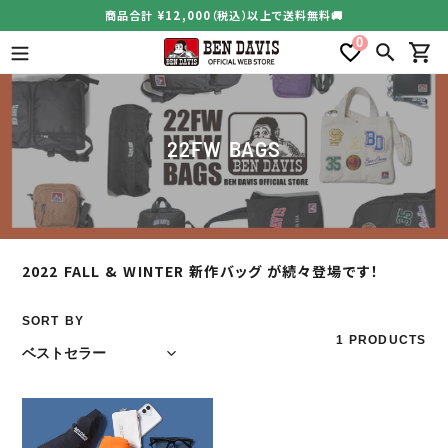
コ
商品合計 ¥12,000（税込）以上で送料無料🚚
ン
0
テ
検索
カー
ン
ツ
に
ス
コ
22FW BAGS
キ
レ
ッ
ク
プ
シ
す
る
ョ
ン
2022 FALL & WINTER 新作バッグ が続々登場です！
:
SORT BY
1 PRODUCTS
ONE
SHOULDER