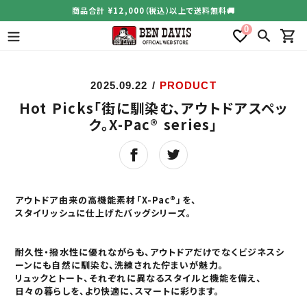
コ
商品合計 ¥12,000（税込）以上で送料無料🚚
ン
0
テ
検索
カー
ン
ツ
に
2025.09.22
/
PRODUCT
ス
Hot Picks「街に馴染む、アウトドアスペッ
キ
ッ
ク。X-Pac® series」
プ
す
る
アウトドア由来の高機能素材「X-Pac
®」を、
スタイリッシュに仕上げたバッグシリーズ。
耐久性・撥水性に優れながらも、アウトドアだけでなくビジネスシ
ーンにも自然に馴染む、洗練された佇まいが魅力。
リュックとトート、それぞれに異なるスタイルと機能を備え、
日々の暮らしを、より快適に、スマートに彩ります。