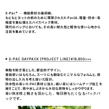
X-Pac® — 機能素材の最前線。
もともとヨットの帆のために開発されたX-Pacは、軽量・防水・高
強度を兼ね備えたハイスペック素材。
現代のバッグにおいても、その高い耐久性と軽快な使い心地から
注目を集めています。
◉
X-PAC DAYPACK (PROJECT LINE)¥19,800>>>
無駄を削ぎ落とした、都会的デザイン。
普段使いはもちろん、スーツにも馴染むミニマルなフォルムと、荷
物の出し入れを考え抜いた設計。
防水性の高いX-PAC素材に加え、縫い目にはシームテープ加工を
施すことで、雨や水しぶきから大切な荷物をしっかり守ります。
高い防
水性と軽さを活かした、毎日持ちたくなるバックパ
ックです。