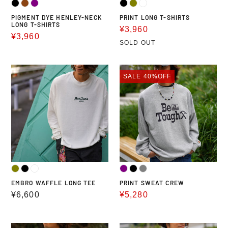
PIGMENT DYE HENLEY-NECK
PRINT LONG T-SHIRTS
LONG T-SHIRTS
販
¥3,960
販
¥3,960
売
SOLD OUT
売
価
価
格
EMBRO
PRINT
格
SALE
40%OFF
WAFFLE
SWEAT
LONG
CREW
TEE
EMBRO WAFFLE LONG TEE
PRINT SWEAT CREW
通
¥6,600
販
¥5,280
常
売
価
価
PRINT
SWEAT