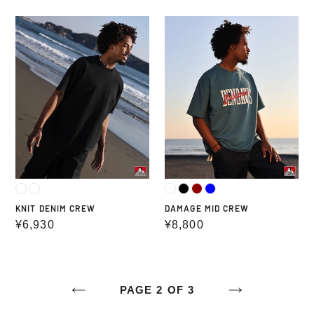
価
価
KNIT
DAMAGE
格
格
DENIM
MID
CREW
CREW
KNIT DENIM CREW
DAMAGE MID CREW
通
¥6,930
通
¥8,800
常
常
価
価
格
格
PAGE 2 OF 3
前
次