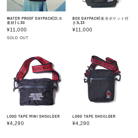
付
き)L33
WATER PROOF DAYPACK(防水
BOX DAYPACK(保冷ポケット付
素材) L30
き)L33
通
¥11,000
通
¥11,000
常
常
SOLD OUT
価
価
格
格
LOGO
LOGO
TAPE
TAPE
MINI
SHOULDER
SHOULDER
LOGO TAPE MINI SHOULDER
LOGO TAPE SHOULDER
通
¥4,290
通
¥4,290
常
常