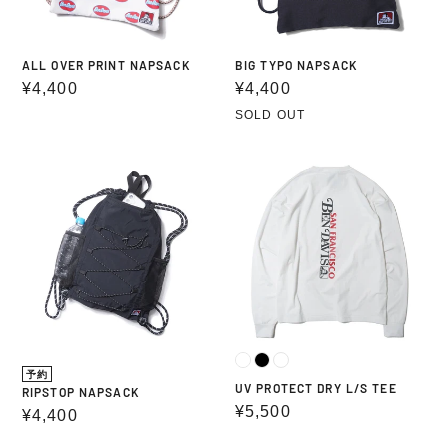
ALL OVER PRINT NAPSACK
BIG TYPO NAPSACK
通
¥4,400
通
¥4,400
常
常
SOLD OUT
価
価
格
格
RIPSTOP
UV
NAPSACK
PROTECT
DRY
L/S
TEE
予約
UV PROTECT DRY L/S TEE
RIPSTOP NAPSACK
通
¥5,500
通
¥4,400
常
常