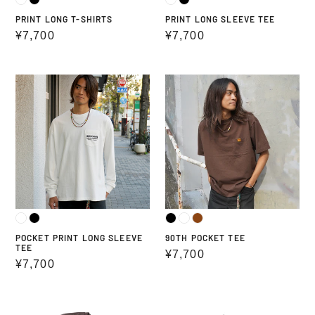
PRINT LONG T-SHIRTS
PRINT LONG SLEEVE TEE
通
¥7,700
通
¥7,700
常
常
価
価
POCKET
90TH
格
格
PRINT
POCKET
LONG
TEE
SLEEVE
TEE
POCKET PRINT LONG SLEEVE
90TH POCKET TEE
TEE
通
¥7,700
通
¥7,700
常
常
価
価
格
90TH
MESH
格