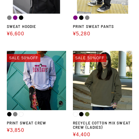
SWEAT HOODIE
PRINT SWEAT PANTS
販
¥6,600
販
¥5,280
売
売
価
価
PRINT
RECYCLE
格
格
SALE
50%OFF
SALE
50%OFF
SWEAT
COTTON
CREW
MIX
SWEAT
CREW
(LADIES)
PRINT SWEAT CREW
RECYCLE COTTON MIX SWEAT
CREW (LADIES)
販
¥3,850
販
¥4,400
売