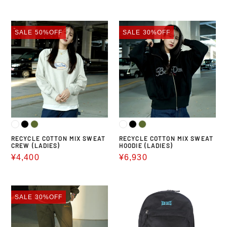
売
価
価
格
RECYCLE
RECYCLE
格
SALE
50%OFF
SALE
30%OFF
COTTON
COTTON
MIX
MIX
SWEAT
SWEAT
CREW
HOODIE
(LADIES)
(LADIES)
RECYCLE COTTON MIX SWEAT
RECYCLE COTTON MIX SWEAT
CREW (LADIES)
HOODIE (LADIES)
販
¥4,400
販
¥6,930
売
売
価
価
RECYCLE
EXPANDABLE
格
格
SALE
30%OFF
COTTON
DAYPACK
MIX
SWEAT