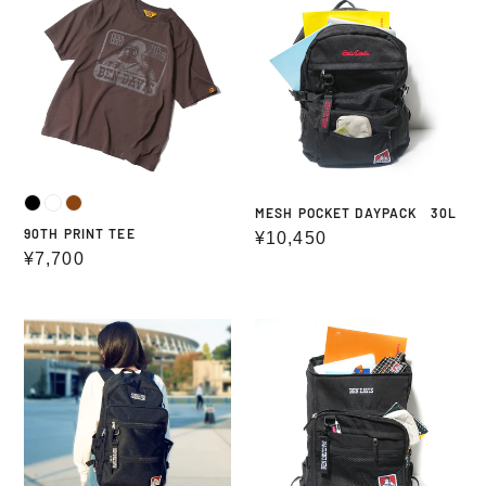
PRINT
POCKET
TEE
DAYPACK
30L
MESH POCKET DAYPACK 30L
90TH PRINT TEE
通
¥10,450
通
¥7,700
常
常
価
価
格
WATER
BOX
格
PROOF
DAYPACK(保
DAYPACK(防
冷
水
ポ
素
ケ
材)
ッ
L30
ト