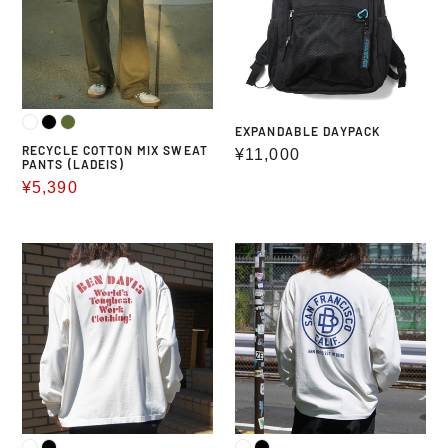
PANTS
(LADEIS)
EXPANDABLE DAYPACK
RECYCLE COTTON MIX SWEAT
通
¥11,000
PANTS (LADEIS)
常
販
¥5,390
価
売
格
価
PRINT
PRINT
格
LONG
LONG
T-
SLEEVE
SHIRTS
TEE