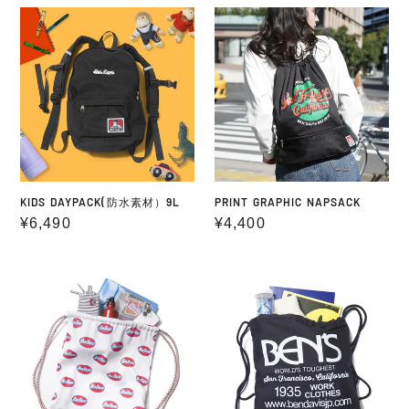
価
価
KIDS
PRINT
格
格
DAYPACK(防
GRAPHIC
水
NAPSACK
素
材）
9L
KIDS DAYPACK(防水素材）9L
PRINT GRAPHIC NAPSACK
通
¥6,490
通
¥4,400
常
常
価
価
ALL
BIG
格
格
OVER
TYPO
PRINT
NAPSACK
NAPSACK