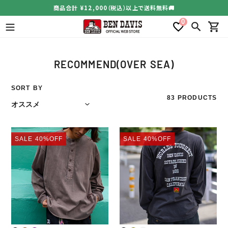
コ
商品合計 ¥12,000（税込）以上で送料無料🚚
ン
0
テ
検索
カー
ン
ツ
に
コ
RECOMMEND(OVER SEA)
ス
レ
キ
ク
SORT BY
ッ
83 PRODUCTS
シ
プ
す
ョ
る
ン
PIGMENT
PRINT
:
SALE
40%OFF
SALE
40%OFF
DYE
LONG
HENLEY-
T-
NECK
SHIRTS
LONG
T-
SHIRTS