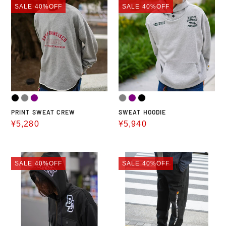
格
格
SALE
40%OFF
SALE
40%OFF
SWEAT
HOODIE
CREW
PRINT SWEAT CREW
SWEAT HOODIE
販
¥5,280
販
¥5,940
売
売
価
価
SWEAT
PRINT
格
格
SALE
40%OFF
SALE
40%OFF
HOODIE
SWEAT
PANTS