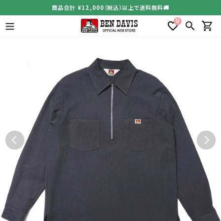
コ
商品合計 ¥12,000（税込）以上で送料無料🚚
ン
0
テ
検索
カー
ン
ツ
に
ス
キ
ッ
プ
す
る