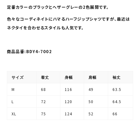
加
定番カラーのブラックとヘザーグレーの2色展開です。
す
る
色々なコーディネイトにハマるハーフジップシャツですが、最近は
ネクタイを合わせるスタイルも人気です。
商品品番:BDY4-7002
サイズ
着丈
身幅
肩幅
袖丈
M
68
116
49
63.5
L
72
120
50
64.5
XL
75
124
52
66