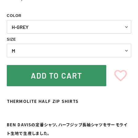
常
価
COLOR
格
SIZE
ADD TO CART
カ
ー
THERMOLITE HALF ZIP SHIRTS
ト
に
商
品
BEN DAVISの定番シャツ、ハーフジップ長袖シャツをサーモライ
を
ト生地で生産しました。
追