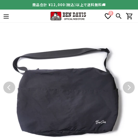
コ
商品合計 ¥12,000（税込）以上で送料無料🚚
ン
0
テ
検索
カー
ン
ツ
に
ス
キ
ッ
プ
す
る