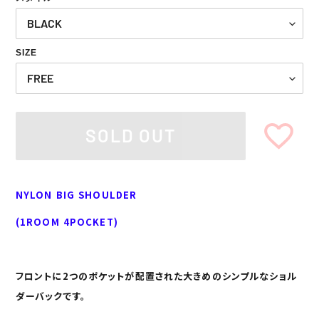
格
格
SIZE
SOLD OUT
カ
ー
NYLON BIG SHOULDER
ト
に
(1ROOM 4POCKET)
商
品
を
追
フロントに2つのポケットが配置された大きめのシンプルなショル
加
ダーバックです。
す
る