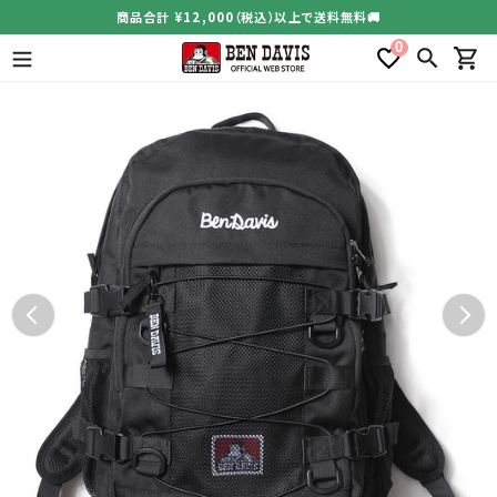
コ
商品合計 ¥12,000（税込）以上で送料無料🚚
ン
0
テ
検索
カー
ン
ツ
に
ス
キ
ッ
プ
す
る