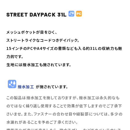
カ
ー
STREET DAYPACK 31L
ト
に
商
メッシュポケットが目をひく、
品
を
ストリートライクなコードつきデイパック。
追
15インチの
PC
やA4サイズの書類なども入る約
31Lの
収納力も魅
加
す
力的です。
る
生地には
撥水加工
も施されています。
撥水加工
が施されています。
この製品は撥水加工を施しておりますが、撥水加工は永久的なも
のではなく繰り返し使用することで効果が低下しますのでご了承下
さいませ。また、ファスナーの合わせ目や縫製部については、多少の
水漏れがあることを予めご了承ください。