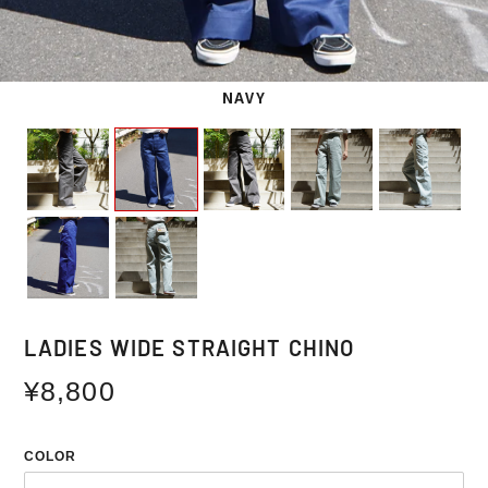
NAVY
LADIES WIDE STRAIGHT CHINO
通
¥8,800
常
価
COLOR
格