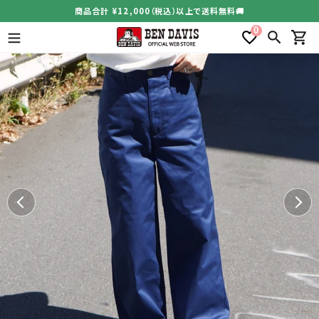
コ
商品合計 ¥12,000（税込）以上で送料無料🚚
ン
0
テ
検索
カー
ン
ツ
に
ス
キ
ッ
プ
す
る