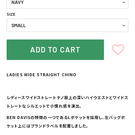
SIZE
ADD TO CART
カ
ー
LADIES WIDE STRAIGHT CHINO
ト
に
商
品
レディースワイドストレートチノ股上の深いハイウエストとワイドス
を
トレートなシルエットで小慣れ感を演出。
追
加
BEN DAVISの特徴の一つであるLポケットを採用し、左バッグポ
す
る
ケット上にはブランドラベルを配置しました。