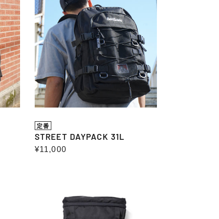
DAYPACK
31L
定番
STREET DAYPACK 31L
通
¥11,000
常
価
格
BOX
DAYPACK
Ⅱ