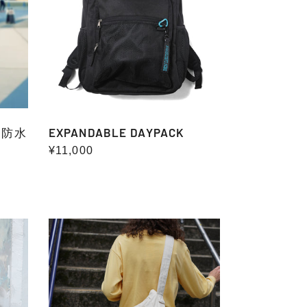
K(防水
EXPANDABLE DAYPACK
通
¥11,000
常
価
格
POCKET
BIG
SHOULDER
(COTTON)