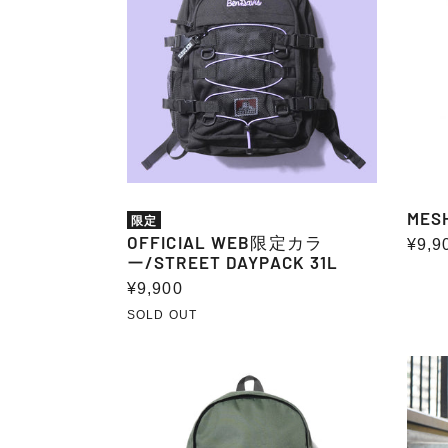
定
CL
カ
Ⅱ
ラ
30L
ー/STREET
DAYPACK
31L
MES
限定
OFFICIAL WEB限定カラ
通
¥9,9
ー/STREET DAYPACK 31L
常
通
¥9,900
価
常
SOLD OUT
格
価
格
〈オ
EXPA
ン
DAYP
ラ
26L
イ
41L