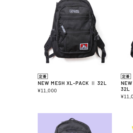
MESH
MES
XL-
XL-
PACK
PACK
Ⅱ
CL
32L
Ⅱ
32L
定番
定番
NEW MESH XL-PACK Ⅱ 32L
NEW
32L
通
¥11,000
通
¥11,
常
常
価
価
格
OFFICIAL
MES
格
WEB
XL-
限
PACK