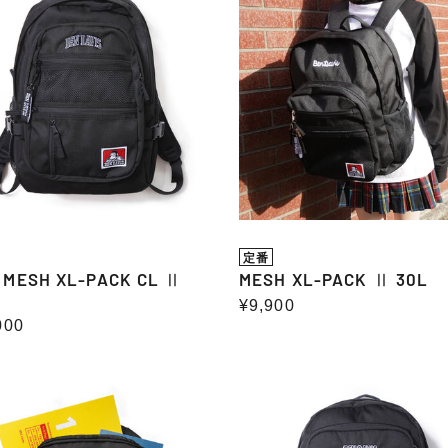
ョ
H
XL-
PACK
Ⅱ
ン
30L
:
定番
 MESH XL-PACK CL Ⅱ
MESH XL-PACK Ⅱ 30L
通
¥9,900
000
常
価
格
H
CLASS
DAYPACK