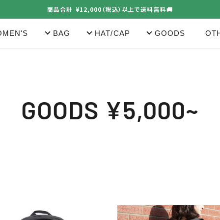
商品合計 ¥12,000（税込）以上で送料無料🚚
MEN'S
BAG
HAT/CAP
GOODS
OT
コ
GOODS ¥5,000~
レ
ク
シ
MESH