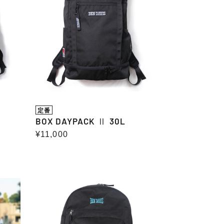
30L
定番
BOX DAYPACK Ⅱ 30L
通
¥11,000
常
価
格
EXPANDABLE
DAYPACK