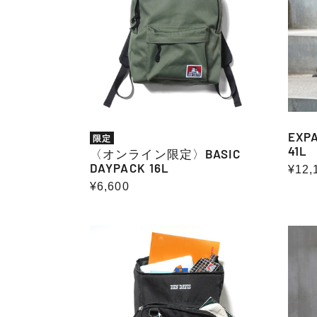
ン
限
定〉
BASIC
DAYPACK
16L
EXP
限定
41L
〈オンライン限定〉BASIC
DAYPACK 16L
通
¥12,
通
¥6,600
常
常
価
価
格
BOX
POCK
格
DAYPACK(保
BIG
冷
SHOU
ポ
(POL
ケ
ッ