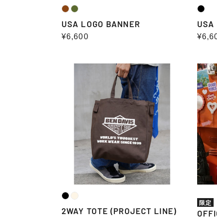
USA LOGO BANNER
USA
通
¥6,600
通
¥6,6
常
常
価
価
2WAY
OFFI
格
格
TOTE
WEB
(PROJECT
限
LINE)
定/ST
DAYP
31L
限定
2WAY TOTE (PROJECT LINE)
OFF