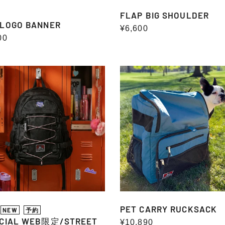
FLAP BIG SHOULDER
 LOGO BANNER
通
¥6,600
00
常
価
格
CIAL
PET
CARRY
RUCKSACK
REET
ACK
PET CARRY RUCKSACK
NEW
予約
ICIAL WEB限定/STREET
通
¥10,890