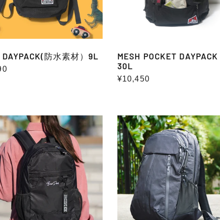
S DAYPACK(防水素材）9L
MESH POCKET DAYPA
30L
90
通
¥10,450
常
価
格
L
X-
ACK
PAC
DAYPACK
(PROJECT
LINE)