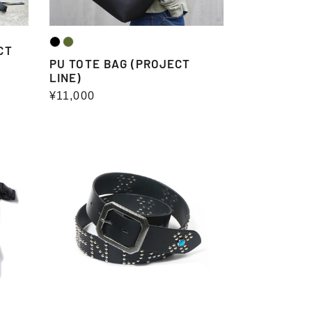
CT
PU TOTE BAG (PROJECT
LINE)
通
¥11,000
常
価
40mm
格
STUDS
BELT