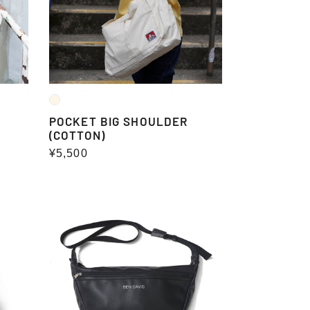
POCKET BIG SHOULDER
(COTTON)
通
¥5,500
常
価
PU
格
LEATHER
SMALL
SHOULDER