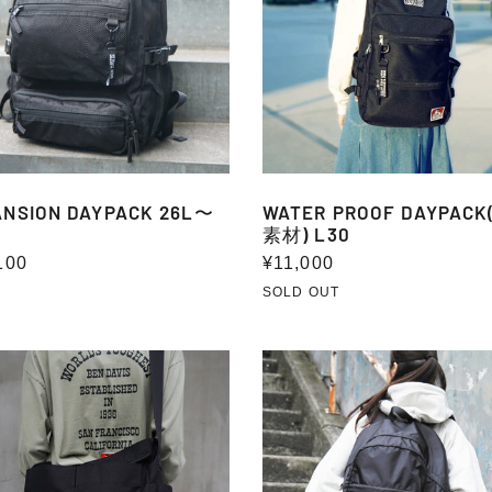
素
材)
L30
ANSION DAYPACK 26L〜
WATER PROOF DAYPAC
素材) L30
100
通
¥11,000
常
SOLD OUT
価
格
ET
LIGHT-
WEIGHT
LDER
DAYPACK
YESTER)