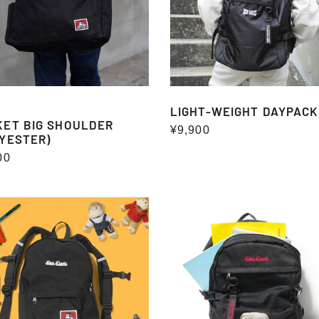
LIGHT-WEIGHT DAYPACK
KET BIG SHOULDER
通
¥9,900
YESTER)
常
00
価
格
MESH
ACK(防
POCKET
DAYPACK
30L