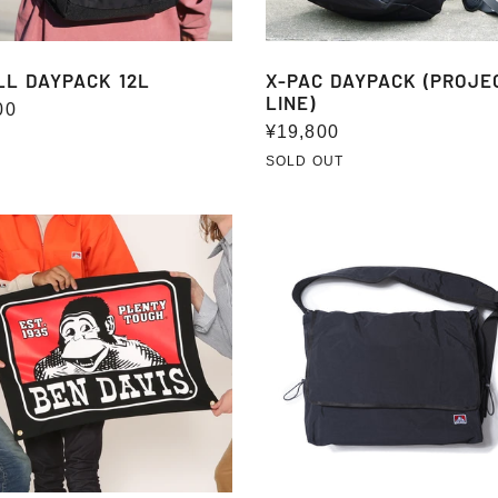
LL DAYPACK 12L
X-PAC DAYPACK (PROJE
LINE)
00
通
¥19,800
常
SOLD OUT
価
格
FLAP
O
BIG
ER
SHOULDER