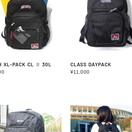
H XL-PACK CL Ⅱ 30L
CLASS DAYPACK
00
通
¥11,000
常
価
格
NSION
WATER
ACK
PROOF
〜
DAYPACK(防
水