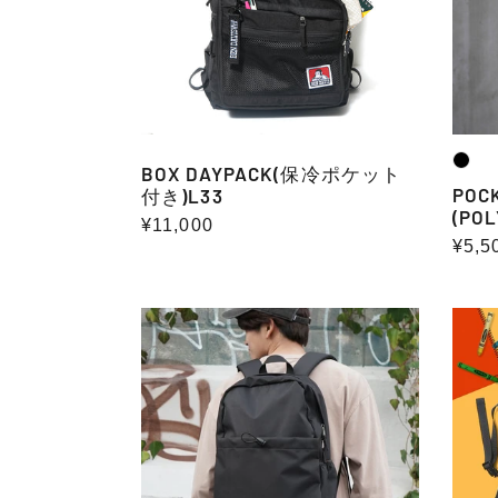
ト
付
き)L33
BOX DAYPACK(保冷ポケット
POC
付き)L33
(POL
通
¥11,000
通
¥5,5
常
常
価
価
格
DAYPACK
KIDS
格
18L
DAYP
水
素
材）
9L