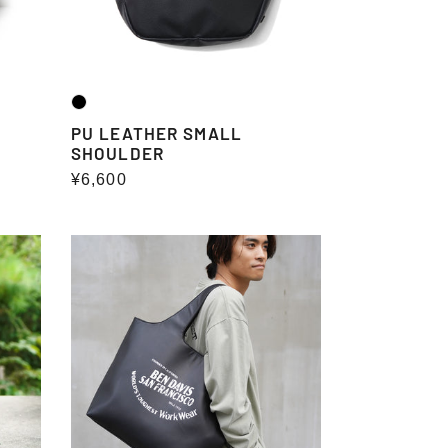
CK
PU LEATHER SMALL
SHOULDER
通
¥6,600
常
価
PU
格
TOTE
BAG
(PROJECT
LINE)