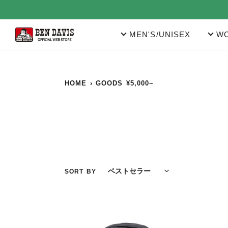
コ
ン
テ
MEN'S/UNISEX
WO
ン
ツ
に
ス
キ
HOME
›
GOODS ¥5,000~
ッ
プ
す
る
SORT BY
NEW
NEW