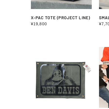
X-PAC TOTE (PROJECT LINE)
SMA
通
¥19,800
通
¥7,7
常
常
価
価
格
格
USA
USA
LOGO
LOG
BANNER
BANN