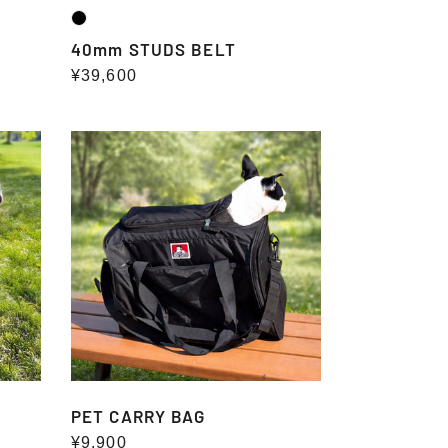
40mm STUDS BELT
通
¥39,600
常
価
PET
格
CARRY
BAG
PET CARRY BAG
通
¥9,900