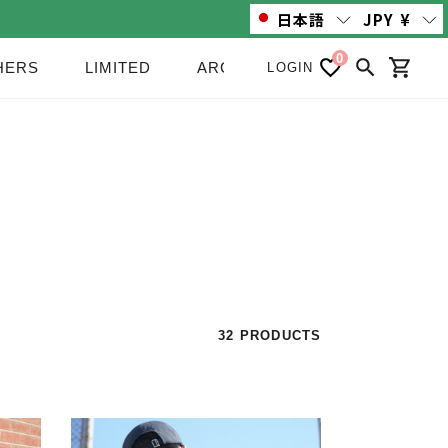
日本語
JPY
¥
0
HERS
LIMITED
ARCHIVE/SALE
NEWS
LOGIN
検索
カート
32 PRODUCTS
STREET