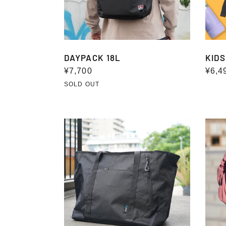
DAYPACK 18L
KID
通
¥7,700
通
¥6,4
常
常
SOLD OUT
価
価
格
格
X-
SMAL
PAC
DAYP
TOTE
12L
(PROJECT
LINE)