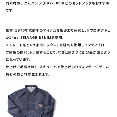
同素材の
デニムパンツ（
BDY-5090
）
とのセットアップもおすすめ
です。
素材：
1970
年代前半のアイテムを細部まで研究し、リプロダクトし
た
14
oz
SELVAGE
DENIM
を使用。
ストレート糸とムラ糸をミックスした経糸を使用しインディゴロー
ブ染色の際に、ムラ染することで、わざと染まりに部分差が出るよう
になっています。
仕上げで毛焼き無し、スキュー糸で仕上げおりヴィンテージデニム
特有の捻じれが生まれます。