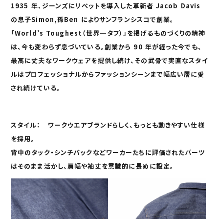
1935
年、ジーンズにリベットを導入した革新者
Jacob
Davis
加
す
の息子
Simon,
孫
Ben
によりサンフラ
ンシスコで創業。
る
「
World’s Toughest
（世界一タフ
）
」を掲げるものづくりの精神
は、今も変わらず息づいている。創業から
90
年が経った今でも、
最高に丈夫な
ワークウェア
を提供し続け、その武骨で実直
なスタイ
ルはプロフェッショナルからファッションシーンまで幅広い層に愛
され続けている。
スタイル： ワークウエアブランドらしく、もっとも動きやすい仕様
を採用。
背中のタック
・
シンチバック
などワーカーたちに評価されたパーツ
はそのまま活かし、
肩幅や袖丈を意識的に長め
に設定。