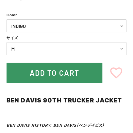
常
価
Color
格
サイズ
ADD TO CART
カ
ー
BEN DAVIS 90TH TRUCKER JACKET
ト
に
商
品
BEN DAVIS HISTORY:
BEN DAVIS
（ベンデイビス
）
を
追