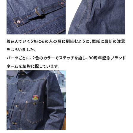
着込んでいくうちにその人の肩に馴染むように、型紙に最新の注意
をはらいました。
パーツごとに、
2
色のカラーでステッチ
を施し、
90
周年記念
ブランド
ネーム
を左胸に配しています。