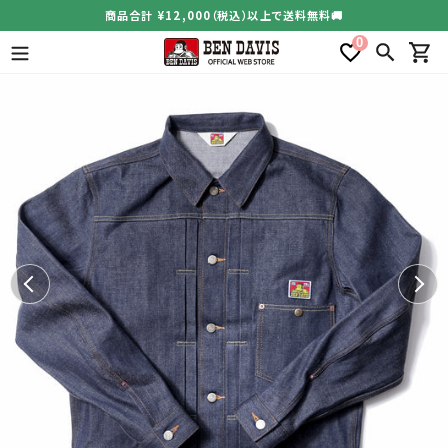
コ
商品合計 ¥12,000（税込）以上で送料無料🚚
ン
0
テ
検索
カー
ン
ツ
に
ス
キ
ッ
プ
す
る