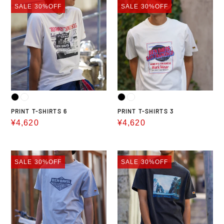
格
SALE
30%OFF
SALE
30%OFF
T-
T-
SHIRTS
SHIRTS
6
3
PRINT T-SHIRTS 6
PRINT T-SHIRTS 3
販
¥4,620
販
¥4,620
売
売
価
価
PRINT
PRINT
格
格
SALE
30%OFF
SALE
30%OFF
T-
T-
SHIRTS
SHIRTS
4
5