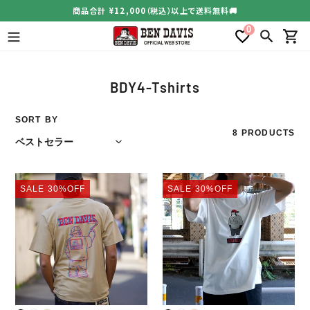
コ
商品合計 ¥12,000（税込）以上で送料無料🚚
ン
0
テ
検索
カー
ン
ツ
に
コ
BDY4-Tshirts
ス
レ
キ
ク
SORT BY
ッ
8 PRODUCTS
シ
プ
す
ョ
る
ン
PRINT
PRINT
:
SALE
30%OFF
SALE
30%OFF
T-
T-
SHIRTS
SHIRTS
2
1