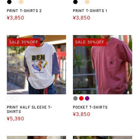
PRINT T-SHIRTS 2
PRINT T-SHIRTS 1
販
¥3,850
販
¥3,850
売
売
価
価
PRINT
POCKET
格
格
SALE
30%OFF
SALE
30%OFF
HALF
T-
SLEEVE
SHIRTS
T-
SHIRTS
PRINT HALF SLEEVE T-
POCKET T-SHIRTS
SHIRTS
販
¥3,850
販
¥5,390
売
売
価
価
格
PRINT
PRINT