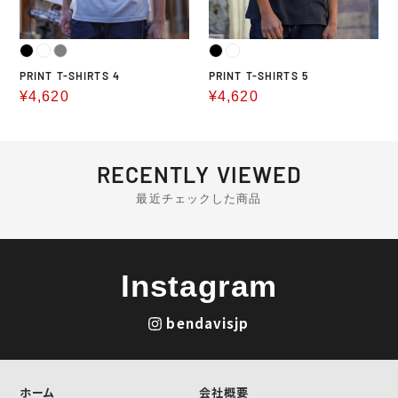
PRINT T-SHIRTS 4
PRINT T-SHIRTS 5
販
¥4,620
販
¥4,620
売
売
価
価
格
格
RECENTLY VIEWED
最近チェックした商品
Instagram
bendavisjp
ホーム
会社概要