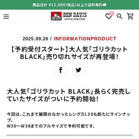
コ
商品合計 ¥12,000（税込）以上で送料無料🚚
ン
0
テ
検索
カー
ン
ツ
に
2025.09.26
/
INFORMATION
PRODUCT
ス
【予約受付スタート】大人気「ゴリラカット
キ
ッ
BLACK」売り切れサイズが再登場！
プ
す
る
大人気「ゴリラカット BLACK」長らく完売し
ていたサイズがついに予約開始！
今回は、これまで展開のなかった
レングスL30
も新たにラインナッ
プ。
W30〜W36までのフルサイズで予約可能
です。